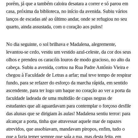
porém, já que a também caloira desatara a correr e só parou em
casa, próxima da biblioteca, no início da avenida. Subiu vários
lanços de escadas até ao último andar, onde se refugiou no seu
quarto, ainda assustada, com o coração aos pulos!
No dia seguinte, o sol brilhava e Madalena, alegremente,
levantou-se cedo, vestiu um vestido azul-celeste, da cor dos seus
olhos e prendeu os caracóis louros de modo gracioso, no alto da
cabeça. Subiu a avenida, cortou na Rua Padre António Vieira e
chegou à Faculdade de Letras a arfar; mal teve tempo de respirar
fundo, para se refazer do esforço da marcha rápida, em sentido
ascendente, para ter logo um baque no coração ao ver a porta da
faculdade ladeada de uma multidão de capas negras de
estudantes que ali aguardavam para contemplar o forçoso desfile
das alunas que se dirigiam às aulas! Madalena sentiu terror: para
alcançar a porta, tinha que atravessar aquele mar de rapazes
atrevidos, que assobiavam, mandavam piropos, enfim, tudo o
que a fazia temer sempre que saía a rua, mas desta feita, em