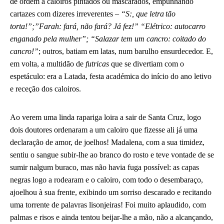
de ordem a caloiros pintados ou mascarados, empunhando
cartazes com dizeres irreverentes –
“S:, que letra
tão
torta!”;”Farah: fará, não fará? Já fez!” “Elétrico: autocarro
enganado pela mulher”; “Salazar tem um cancro: coitado do
cancro!”
; outros, batiam em latas, num barulho ensurdecedor. E,
em volta, a multidão de
futricas
que se divertiam com o
espetáculo: era a Latada, festa académica do início do ano letivo
e receção dos caloiros.
Ao verem uma linda rapariga loira a sair de Santa Cruz, logo
dois doutores ordenaram a um caloiro que fizesse ali já uma
declaração de amor, de joelhos! Madalena, com a sua timidez,
sentiu o sangue subir-lhe ao branco do rosto e teve vontade de se
sumir nalgum buraco, mas não havia fuga possível: as capas
negras logo a rodearam e o caloiro, com todo o desembaraço,
ajoelhou à sua frente, exibindo um sorriso descarado e recitando
uma torrente de palavras lisonjeiras! Foi muito aplaudido, com
palmas e risos e ainda tentou beijar-lhe a mão, não a alcançando,