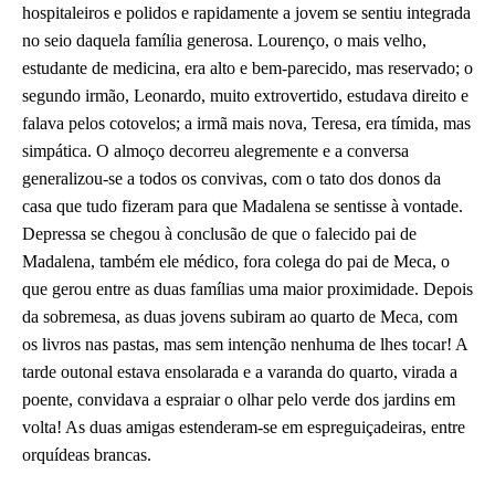
hospitaleiros e polidos e rapidamente a jovem se sentiu integrada
no seio daquela família generosa. Lourenço, o mais velho,
estudante de medicina, era alto e bem-parecido, mas reservado; o
segundo irmão, Leonardo, muito extrovertido, estudava direito e
falava pelos cotovelos; a irmã mais nova, Teresa, era tímida, mas
simpática. O almoço decorreu alegremente e a conversa
generalizou-se a todos os convivas, com o tato dos donos da
casa que tudo fizeram para que Madalena se sentisse à vontade.
Depressa se chegou à conclusão de que o falecido pai de
Madalena, também ele médico, fora colega do pai de Meca, o
que gerou entre as duas famílias uma maior proximidade. Depois
da sobremesa, as duas jovens subiram ao quarto de Meca, com
os livros nas pastas, mas sem intenção nenhuma de lhes tocar! A
tarde outonal estava ensolarada e a varanda do quarto, virada a
poente, convidava a espraiar o olhar pelo verde dos jardins em
volta! As duas amigas estenderam-se em espreguiçadeiras, entre
orquídeas brancas.