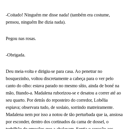
-Coitado! Ninguém me disse nada! (também era costume,
pensou, ninguém lhe dizia nada).
Pegou nas rosas.
-Obrigada.
Deu meia-volta e dirigiu-se para casa. Ao penetrar no
bosquezinho, voltou discretamente a cabeça para o ver pelo
canto do olho: estava parado no mesmo sítio, ainda de boné na
mão, fitando-a. Madalena ruborizou-se e desatou a correr até ao
seu quarto. Por detrás do reposteiro do corredor, Lobélia
espiava; observara tudo, de soslaio, sorrindo matreiramente.
Madalena nem por isso a notou de tão perturbada que ia, ansiosa
por esconder, dentro dos cortinados da cama de dossel, o
turbilhão de emoções que a abalavam. Sentia o coração aos