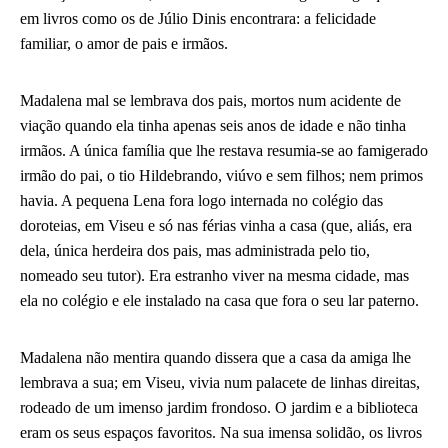
em livros como os de Júlio Dinis encontrara: a felicidade
familiar, o amor de pais e irmãos.
Madalena mal se lembrava dos pais, mortos num acidente de
viação quando ela tinha apenas seis anos de idade e não tinha
irmãos. A única família que lhe restava resumia-se ao famigerado
irmão do pai, o tio Hildebrando, viúvo e sem filhos; nem primos
havia. A pequena Lena fora logo internada no colégio das
doroteias, em Viseu e só nas férias vinha a casa (que, aliás, era
dela, única herdeira dos pais, mas administrada pelo tio,
nomeado seu tutor). Era estranho viver na mesma cidade, mas
ela no colégio e ele instalado na casa que fora o seu lar paterno.
Madalena não mentira quando dissera que a casa da amiga lhe
lembrava a sua; em Viseu, vivia num palacete de linhas direitas,
rodeado de um imenso jardim frondoso. O jardim e a biblioteca
eram os seus espaços favoritos. Na sua imensa solidão, os livros