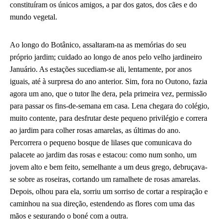
constituíram os únicos amigos, a par dos gatos, dos cães e do
mundo vegetal.
Ao longo do Botânico, assaltaram-na as memórias do seu
próprio jardim; cuidado ao longo de anos pelo velho jardineiro
Januário. As estações sucediam-se ali, lentamente, por anos
iguais, até à surpresa do ano anterior. Sim, fora no Outono, fazia
agora um ano, que o tutor lhe dera, pela primeira vez, permissão
para passar os fins-de-semana em casa. Lena chegara do colégio,
muito contente, para desfrutar deste pequeno privilégio e correra
ao jardim para colher rosas amarelas, as últimas do ano.
Percorrera o pequeno bosque de lilases que comunicava do
palacete ao jardim das rosas e estacou: como num sonho, um
jovem alto e bem feito, semelhante a um deus grego, debruçava-
se sobre as roseiras, cortando um ramalhete de rosas amarelas.
Depois, olhou para ela, sorriu um sorriso de cortar a respiração e
caminhou na sua direção, estendendo as flores com uma das
mãos e segurando o boné com a outra.