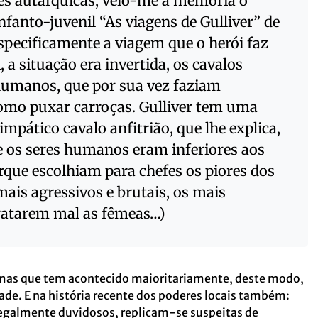
ões autárquicas, veio-me à memória o
infanto-juvenil “As viagens de Gulliver” de
specificamente a viagem que o herói faz
i, a situação era invertida, os cavalos
umanos, que por sua vez faziam
como puxar carroças. Gulliver tem uma
impático cavalo anfitrião, que lhe explica,
ue os seres humanos eram inferiores aos
rque escolhiam para chefes os piores dos
ais agressivos e brutais, os mais
ratarem mal as fêmeas…)
 mas que tem acontecido maioritariamente, deste modo,
dade. E na história recente dos poderes locais também:
galmente duvidosos, replicam-se suspeitas de