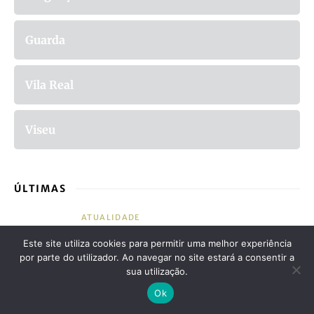
Guarda
Vila Real
Viseu
ÚLTIMAS
ATUALIDADE
Por Serras Dignas, protesto no ponto
Este site utiliza cookies para permitir uma melhor experiência
mais alto de Portugal continental
por parte do utilizador. Ao navegar no site estará a consentir a
sua utilização.
by
Paulo Seara
Ok