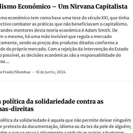
lismo Económico – Um Nirvana Capitalista
ismo económico tem como base uma tese do século XXI, que tinha
ctivo combater as práticas que não beneficiavam o capitalismo.
randes mentores desta teoria económica é Adam Smith. De
m o mesmo, há uma mão invisível que regula o mercado
amente, sendo os preços dos produtos ditados conforme a
de do próprio mercado. Com a rejeição da intervenção do Estado
 possível, as decisões económicas são a responsabilidade do
o ou…
te Frade/Shenhua
18 de Junho, 2024
S
a política da solidariedade contra as
as-direitas
política da solidariedade é aquela que não permite deixar ninguém
or pretexto da documentação, idioma ou da tez da pele de alguém;
m a que se recusa ativamente a reduzir os outros a humanos