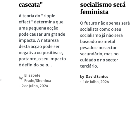
cascata”
socialismo será
feminista
A teoria do "ripple
effect" determina que
O futuro não apenas será
uma pequena acção
socialista como o seu
pode causar um grande
socialismo já não será
impacto. A natureza
m
baseado no metal
desta acção pode ser
pesado e no sector
negativa ou positiva e,
secundário, mas no
portanto, o seu impacto
cuidado e no sector
é definido pelo…
terciário.
Elisabete
by
David Santos
,
by
Frade/Shenhua
1 de Julho, 2024
2 de Julho, 2024