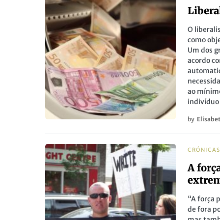
Libera
O liberal
como obje
Um dos g
acordo co
automatic
necessida
ao mínimo
indivídu
by
Elisabe
CRÓNICA
A forç
extrem
“A força 
de fora p
mas també