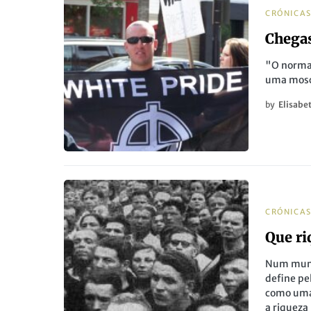
CRÓNICA
Chegas
"O normal
uma mos
by
Elisabe
CRÓNICA
Que ri
Num mundo
define pe
como uma 
a riqueza