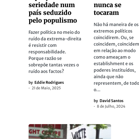
seriedade num
nunca se
país seduzido
tocaram
pelo populismo
Não há maneira de os
extremos políticos
Fazer política no meio do
coincidirem. Ou, se
ruído da extrema-direita
coincidem, coincide
é resistir com
em relação ao modo
responsabilidade.
como ameaçam o
Porque razão se
establishment e os
sobrepõe tantas vezes o
poderes instituídos,
ruído aos factos?
ainda que não
by
Eddie Rodrigues
representem, de todo
21 de Maio, 2025
o…
by
David Santos
8 de Julho, 2024