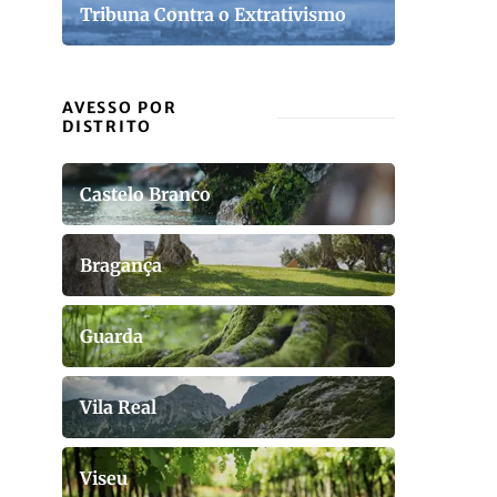
Tribuna Contra o Extrativismo
AVESSO POR
DISTRITO
Castelo Branco
Bragança
Guarda
Vila Real
Viseu