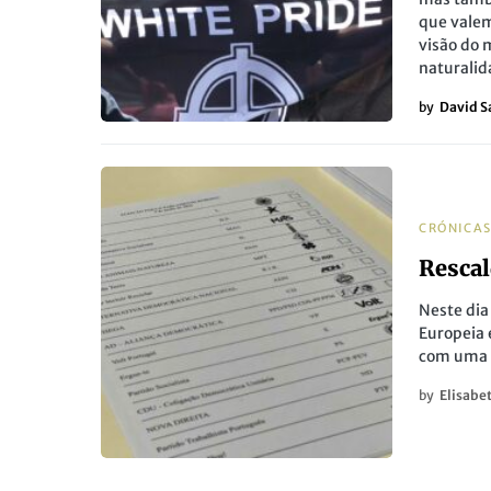
que vale
visão do 
naturalid
by
David S
CRÓNICA
Rescal
Neste dia 
Europeia 
com uma a
by
Elisabe