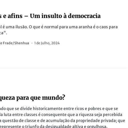
S
 e afins – Um insulto à democracia
 é uma ilusão. O que é normal para uma aranha é o caos para
ca".
te Frade/Shenhua
1 de Julho, 2024
S
queza para que mundo?
 que se divide historicamente entre ricos e pobres e que se
la luta entre classes é consequente que a riqueza seja percebida
questão de classe e de acumulação da propriedade privada; que
 represente o triunfo da desigualdade altiva e orgulhosa.