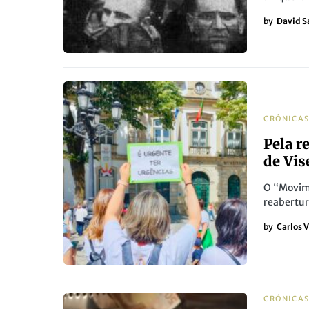
by
David S
CRÓNICA
Pela r
de Vis
O “Movime
reabertur
by
Carlos V
CRÓNICA