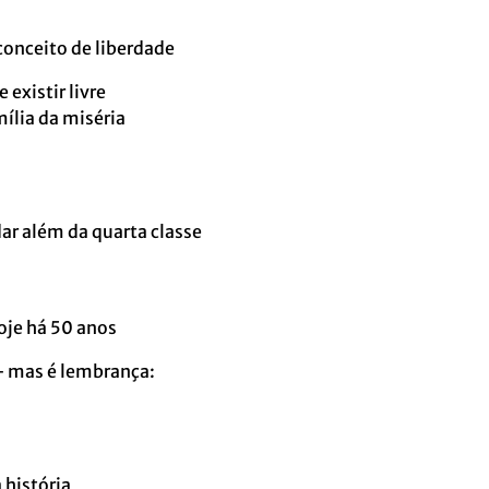
conceito de liberdade
 existir livre
ília da miséria
dar além da quarta classe
je há 50 anos
– mas é lembrança:
história