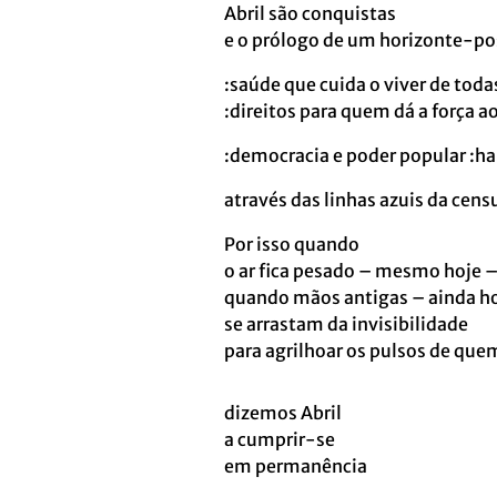
Abril são conquistas
e o prólogo de um horizonte-pos
:saúde que cuida o viver de toda
:direitos para quem dá a força ao 
:democracia e poder popular :habi
através das linhas azuis da cen
Por isso quando
o ar fica pesado – mesmo hoje 
quando mãos antigas – ainda h
se arrastam da invisibilidade
para agrilhoar os pulsos de quem 
dizemos Abril
a cumprir-se
em permanência