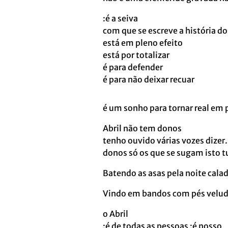
:é a seiva
com que se escreve a história do
está em pleno efeito
está por totalizar
é para defender
é para não deixar recuar
é um sonho para tornar real em
Abril não tem donos
tenho ouvido várias vozes dizer.
donos só os que se sugam isto 
Batendo as asas pela noite cala
Vindo em bandos com pés velud
o Abril
:é de todas as pessoas :é nosso