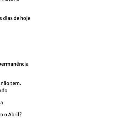
s dias de hoje
 permanência
 não tem.
tudo
da
o o Abril?