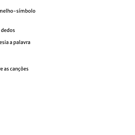
rmelho-símbolo
s dedos
sia a palavra
e as canções