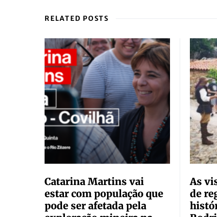
RELATED POSTS
Catarina Martins vai
As vi
estar com população que
de re
pode ser afetada pela
histó