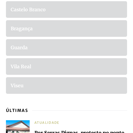
Castelo Branco
Bragança
Guarda
Vila Real
Viseu
ÚLTIMAS
ATUALIDADE
Por Serras Dignas, protesto no ponto