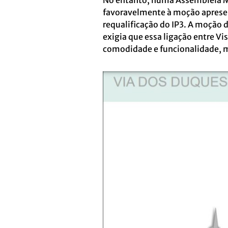
No entanto, numa Assembleia Mu
favoravelmente à moção apresen
requalificação do IP3. A moção
exigia que essa ligação entre V
comodidade e funcionalidade, 