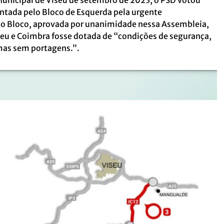
nicipal de Viseu de setembro de 2023, o PSD votou
tada pelo Bloco de Esquerda pela urgente
 do Bloco, aprovada por unanimidade nessa Assembleia,
iseu e Coimbra fosse dotada de “condições de segurança,
mas sem portagens.”.