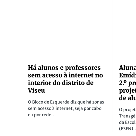
Há alunos e professores
Aluna
sem acesso à internet no
Emíd
interior do distrito de
2.º p
Viseu
proje
de al
O Bloco de Esquerda diz que há zonas
sem acesso à internet, seja por cabo
O projet
ou por rede…
Transgé
da Esco
(ESEN)