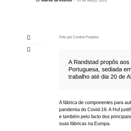
by
Interior do Avesso
26 de Março, 2020
Foto por Central Projetos
A Randstad propôs aos 
Portuguesa, sediada e
trabalho até dia 20 de 
A fábrica de componentes para aut
pandemia do Covid-19. A Huf justi
e também pelo facto dos principai
suas fábricas na Europa.