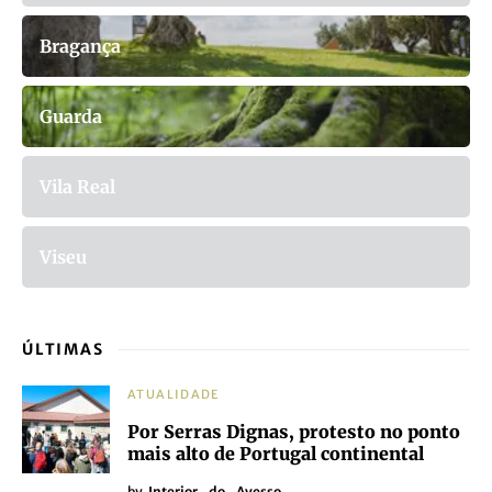
Bragança
Guarda
Vila Real
Viseu
ÚLTIMAS
ATUALIDADE
Por Serras Dignas, protesto no ponto
mais alto de Portugal continental
by
Interior_do_Avesso