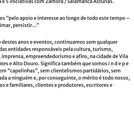
za e 5 iniciativas com Zamora / Salamanca Astúrias.
os “
pelo apoio e interesse ao longo de todo este tempo –
eimar, persistir…”
o destes anos e eventos, continuamos sem qualquer
 das entidades responsáveis pela cultura, turismo,
 imprensa, empreendedorismo e afins, na cidade de Vila
tes e Alto Douro. Significa também que somos i n d e p e
 sem “capelinhas”, sem clientelismos partidários, sem
da a ninguém e, por conseguinte, o mérito é todo nosso,
 e familiares, clientes e produtores, escritores e