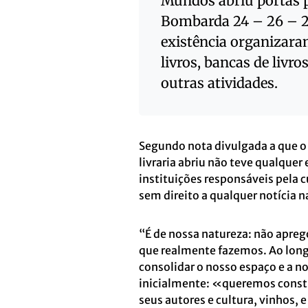
Mundos abriu portas p
Bombarda 24 – 26 – 28
existência organizara
livros, bancas de livro
outras atividades.
Segundo nota divulgada a que o I
livraria abriu não teve qualque
instituições responsáveis pela 
sem direito a qualquer notícia n
“É de nossa natureza: não apr
que realmente fazemos. Ao long
consolidar o nosso espaço e a n
inicialmente: «queremos constr
seus autores e cultura, vinhos,