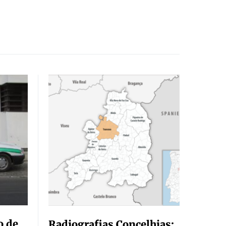
o de
Radiografias Concelhias: