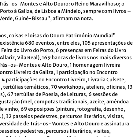
Trás-os-Montes e Alto Douro: o Reino Maravilhoso; o
rto à Galiza, de Lisboa a Mindelo, sempre com livros –
 Verde, Guiné-Bissau”, afirmam na nota.
os, coisas e loisas do Douro Património Mundial”
 existência 680 eventos, entre eles, 105 apresentações de
 Feira do Livro do Porto, 6 presenças em Feiras do Livro
lariz, Vila Real), 169 bancas de livros nos mais diversos
e Trás-os-Montes e Alto Douro, 1 homenagem livreira
ontro Livreiro da Galiza, 1 participação no Encontro
 4 participações no Encontro Livreiro, Livraria Culsete,
, tertúlias temáticos, 70 workshops, ateliers, oficinas, 13
, 67 tertúlias de Poesia, de Leituras, 6 sessões de
egustação (mel, compotas tradicionais, azeite, amêndoa
 de vinho, 69 exposições (pintura, fotografia, desenho,
), 32 passeios pedestres, percursos literários, visitas,
iversidade de Trás-os-Montes e Alto Douro e assinatura
asseios pedestres, percursos literários, visitas,