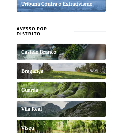
Tribuna Contra o Extrativismo
AVESSO POR
DISTRITO
Castelo Branco
Bragança
Guarda
Vila Real
Viseu