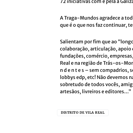
72 iniciativas com e pela a Gali
A Traga-Mundos agradece a tod
que é o que nos faz continuar, t
Salientam por fim que ao “long
colaboração, articulação, apoio
fundações, comércio, empresas,
Real e na região de Trás-os-Mon
n d e n t e s – sem compadrios,
lobbys edp, etc! Não devemos na
sobretudo de todos vocês, amigos
artesãos, livreiros e editores…”
DISTRITO DE VILA REAL