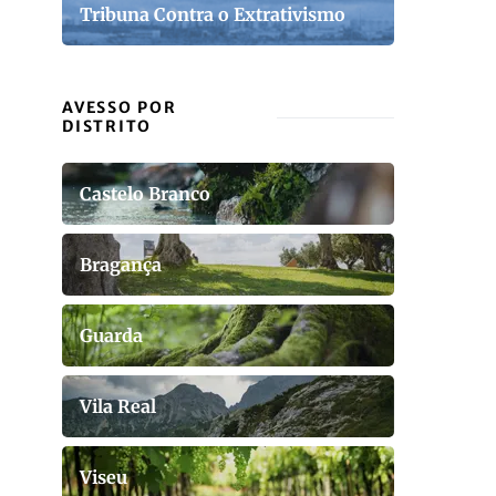
Tribuna Contra o Extrativismo
AVESSO POR
DISTRITO
Castelo Branco
Bragança
Guarda
Vila Real
Viseu