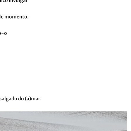
lco invulgar
ele momento.
o-o
salgado do (a)mar.