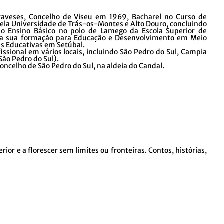
aveses, Concelho de Viseu em 1969, Bacharel no Curso de
pela Universidade de Trás-os-Montes e Alto Douro, concluindo
 do Ensino Básico no polo de Lamego da Escola Superior de
u a sua formação para Educação e Desenvolvimento em Meio
es Educativas em Setúbal.
issional em vários locais, incluindo São Pedro do Sul, Campia
São Pedro do Sul).
ncelho de São Pedro do Sul, na aldeia do Candal.
erior e a florescer sem limites ou fronteiras. Contos, histórias,