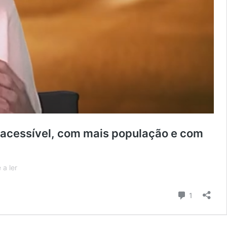
 acessível, com mais população e com
Bragança:
 a ler
“a
nossa
Comentári
1
candidatura
move-
se