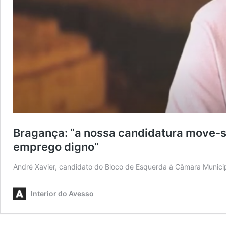
Bragança: “a nossa candidatura move-s
emprego digno”
André Xavier, candidato do Bloco de Esquerda à Câmara Munici
Interior do Avesso