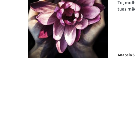
Tu, mulh
tuas mã
Anabela S