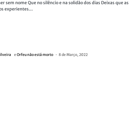
er sem nome Que no silêncio e na solidão dos dias Deixas que as
os experientes…
ilveira
e
Orfeu não está morto
8 de Março, 2022