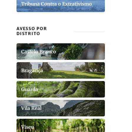
Tribuna Contra o Extrativismo
AVESSO POR
DISTRITO
Castelo Branco
Bragança
Guarda
Vila Real
Viseu