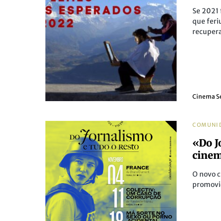
Se 2021 
que feri
recupera
Cinema S
COMUNI
«Do J
cinem
O novo c
promovid