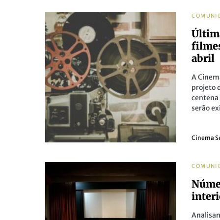
COMUNI
Últim
filme
abril
A Cinem
projeto 
centena 
serão ex
Cinema S
COMUNI
Númer
inter
Analisan