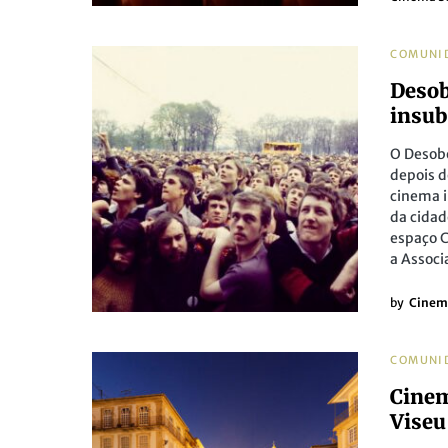
COMUNI
Desob
insub
O Desobe
depois d
cinema i
da cidad
espaço C
a Associ
by
Cinem
COMUNI
Cinem
Viseu