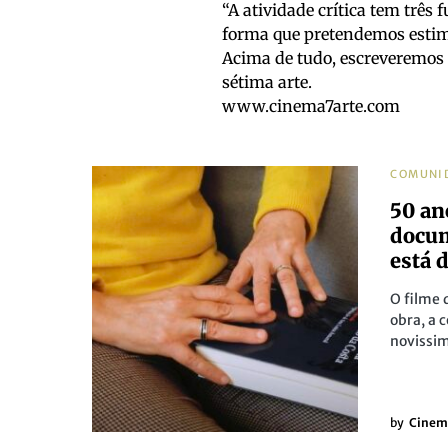
“A atividade crítica tem três 
forma que pretendemos estim
Acima de tudo, escreveremos
sétima arte.
www.cinema7arte.com
COMUNI
50 an
docum
está 
O filme 
obra, a 
novissim
by
Cinem