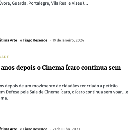
Évora, Guarda, Portalegre, Vila Real e Viseu)…
étima Arte
e
Tiago Resende
19 de Janeiro, 2024
DADE
 anos depois o Cinema Ícaro continua sem
os depois de um movimento de cidadãos ter criado a petição
em Defesa pela Sala de Cinema Ícaro, o Ícaro continua sem voar…e
ema.
étima Arte
e
Tiago Resende
21 de Julho, 2023