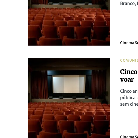
Branco, 
Cinema S
COMUNI
Cinco
voar
Cinco an
pública 
sem cin
Cinema S