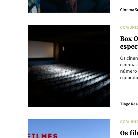
Cinema S
COMUNI
Box O
espec
Os cine
cinema 
número d
o pior d
Tiago Re
COMUNI
Os fi