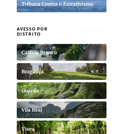
Tribuna Contra o Extrativismo
AVESSO POR
DISTRITO
Castelo Branco
Bragança
Guarda
Vila Real
Viseu