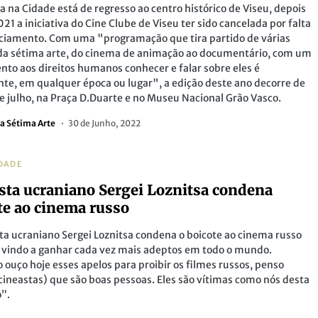
 na Cidade está de regresso ao centro histórico de Viseu, depois
21 a iniciativa do Cine Clube de Viseu ter sido cancelada por falta
ciamento. Com uma "programação que tira partido de várias
 da sétima arte, do cinema de animação ao documentário, com um
ento aos direitos humanos conhecer e falar sobre eles é
te, em qualquer época ou lugar", a edição deste ano decorre de
de julho, na Praça D.Duarte e no Museu Nacional Grão Vasco.
a Sétima Arte
30 de Junho, 2022
DADE
sta ucraniano Sergei Loznitsa condena
te ao cinema russo
ta ucraniano Sergei Loznitsa condena o boicote ao cinema russo
 vindo a ganhar cada vez mais adeptos em todo o mundo.
ouço hoje esses apelos para proibir os filmes russos, penso
cineastas) que são boas pessoas. Eles são vítimas como nós desta
”.