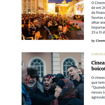
O Cinema
de em 20
de finan
facetas
olhar at
importan
25 a 31 
by
Cinem
COMUNI
Cinea
boico
O cineas
que tem
“Quando 
nesses (
agressão