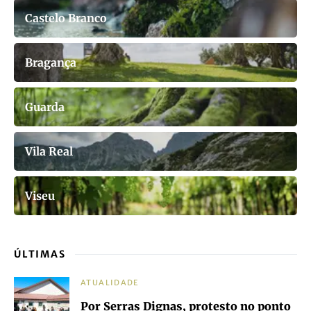
Castelo Branco
Bragança
Guarda
Vila Real
Viseu
ÚLTIMAS
ATUALIDADE
Por Serras Dignas, protesto no ponto