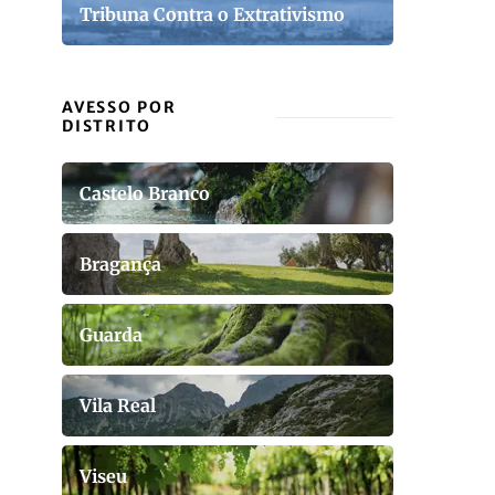
Tribuna Contra o Extrativismo
AVESSO POR
DISTRITO
Castelo Branco
Bragança
Guarda
Vila Real
Viseu