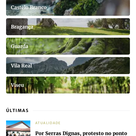
Castelo Branco
Bragança
Guarda
Vila Real
Viseu
ÚLTIMAS
ATUALIDADE
Por Serras Dignas, protesto no ponto