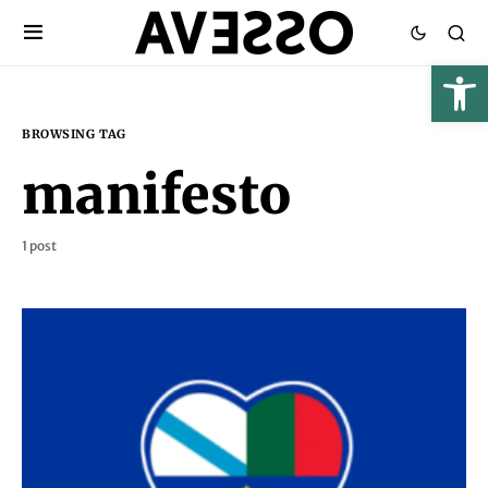
BROWSING TAG
manifesto
1 post