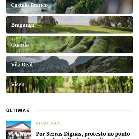
Castelo Branco
Bragança
Guarda
Vila Real
Viseu
ÚLTIMAS
ATUALIDADE
Por Serras Dignas, protesto no ponto