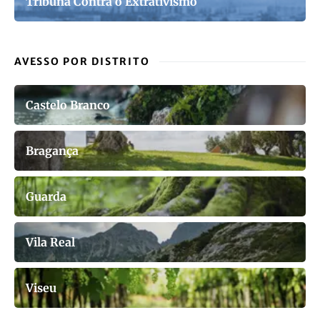
Tribuna Contra o Extrativismo
AVESSO POR DISTRITO
Castelo Branco
Bragança
Guarda
Vila Real
Viseu