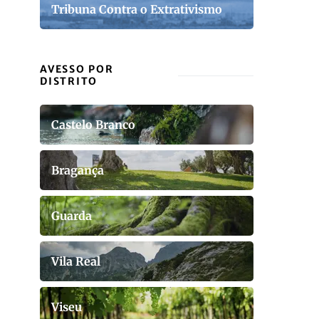
Tribuna Contra o Extrativismo
AVESSO POR
DISTRITO
Castelo Branco
Bragança
Guarda
Vila Real
Viseu