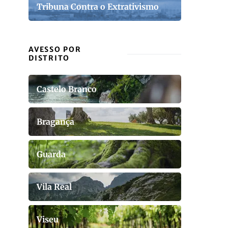
Tribuna Contra o Extrativismo
AVESSO POR
DISTRITO
Castelo Branco
Bragança
Guarda
Vila Real
Viseu