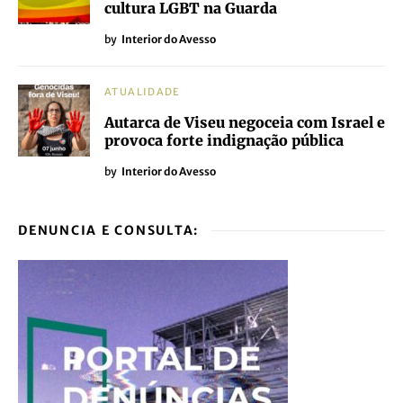
foco nas Assembleias Municipais e de
Freguesia
by
Interior do Avesso
ATUALIDADE
Sementeira 13: regressa ao Centro
Histórico de Viseu de 9 a 20 de Julho
by
Interior do Avesso
ATUALIDADE
Let’s Swap dinamiza mercados de
troca na Guarda
by
Interior do Avesso
ATUALIDADE
Altamente Queer celebra visibilidade e