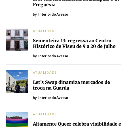
ATUALIDADE
Por Serras Dignas, protesto no ponto
mais alto de Portugal continental
by
Interior_do_Avesso
ATUALIDADE
Bloco de Esquerda lamenta
encerramento das salas NOS em Viseu
e reforça a urgência de reabrir o
Cinema Ícaro
by
Interior do Avesso
ATUALIDADE
Autárquicas 2025: Bloco de Esquerda
de Viseu apresenta candidaturas com