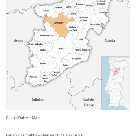
Castro Daire – Mapa
Foto por Tschubby – Own work, CC BY-SA 3.0,