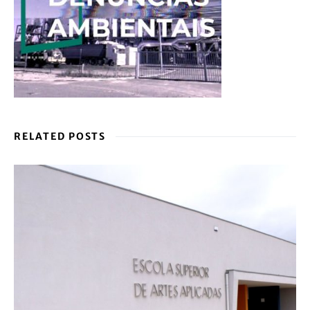
cultura LGBT na Guarda
by
Interior do Avesso
ATUALIDADE
Autarca de Viseu negoceia com Israel e
provoca forte indignação pública
by
Interior do Avesso
DENUNCIA E CONSULTA: