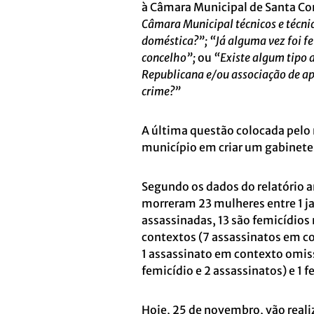
à Câmara Municipal de Santa C
Câmara Municipal técnicos e técni
doméstica?”; “Já alguma vez foi 
concelho”;
ou
“Existe algum tipo 
Republicana e/ou associação de apo
crime?”
A última questão colocada pelo
município em criar um gabinete 
Segundo os dados do relatório 
morreram 23 mulheres entre 1 j
assassinadas, 13 são femicídios
contextos (7 assassinatos em co
1 assassinato em contexto omisso
femicídio e 2 assassinatos) e 1 f
Hoje, 25 de novembro, vão realiza