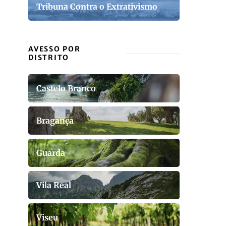
Tribuna Contra o Extrativismo
AVESSO POR
DISTRITO
Castelo Branco
Bragança
Guarda
Vila Real
Viseu