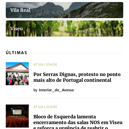
Vila Real
Viseu
ÚLTIMAS
ATUALIDADE
Por Serras Dignas, protesto no ponto
mais alto de Portugal continental
by
Interior_do_Avesso
ATUALIDADE
Bloco de Esquerda lamenta
encerramento das salas NOS em Viseu
e reforça a urgência de reabrir o