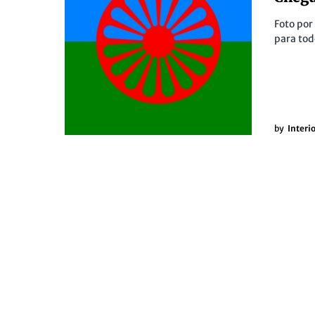
Foto po
para tod
by
Interi