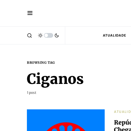
ATUALIDADE
BROWSING TAG
Ciganos
1 post
ATUALI
Repúd
Chega