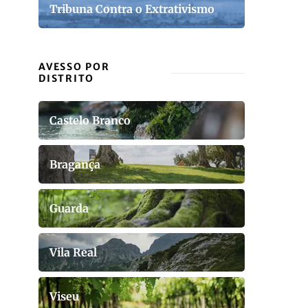
Tribuna Contra o Extrativismo
AVESSO POR
DISTRITO
Castelo Branco
Bragança
Guarda
Vila Real
Viseu