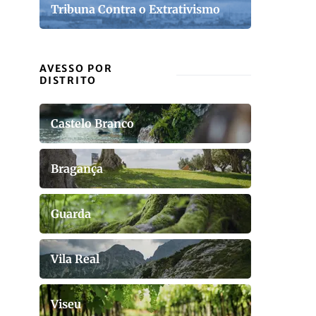
Tribuna Contra o Extrativismo
AVESSO POR
DISTRITO
Castelo Branco
Bragança
Guarda
Vila Real
Viseu