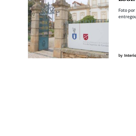
Foto po
entregou
by
Interi