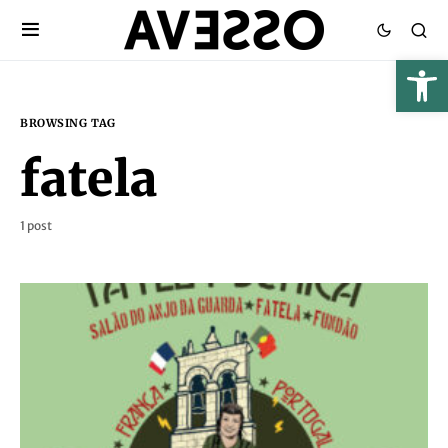
BROWSING TAG
fatela
1 post