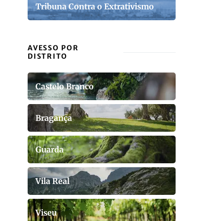
Tribuna Contra o Extrativismo
AVESSO POR
DISTRITO
Castelo Branco
Bragança
Guarda
Vila Real
Viseu