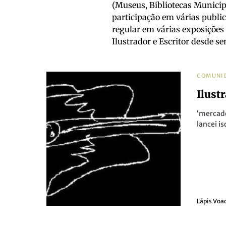
(Museus, Bibliotecas Municipa
participação em várias publi
regular em várias exposições 
Ilustrador e Escritor desde sem
COMUNI
Ilust
‘mercado
lancei i
Lápis Voa