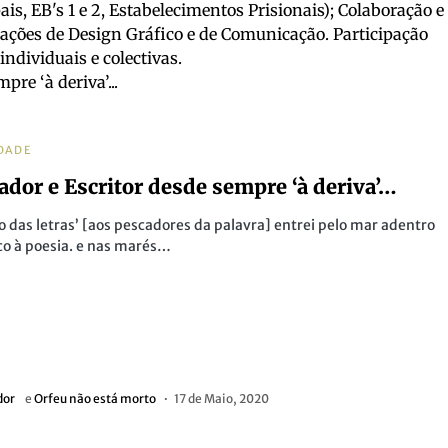
is, EB's 1 e 2, Estabelecimentos Prisionais); Colaboração e
cações de Design Gráfico e de Comunicação. Participação
individuais e colectivas.
pre ‘à deriva’...
DADE
rador e Escritor desde sempre ‘à deriva’…
 das letras’ [aos pescadores da palavra] entrei pelo mar adentro
sco à poesia. e nas marés…
dor
e
Orfeu não está morto
17 de Maio, 2020