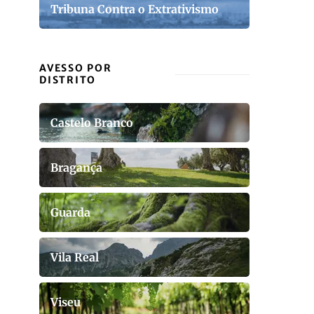
Tribuna Contra o Extrativismo
AVESSO POR
DISTRITO
Castelo Branco
Bragança
Guarda
Vila Real
Viseu