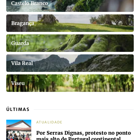
Castelo Branco
Bragança
Guarda
Vila Real
Viseu
ÚLTIMAS
ATUALIDADE
Por Serras Dignas, protesto no ponto
mais alto de Portugal continental