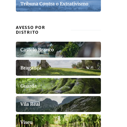
Tribuna Contra o Extrativismo
AVESSO POR
DISTRITO
Castelo Branco
Bragança
Guarda
Vila Real
Viseu