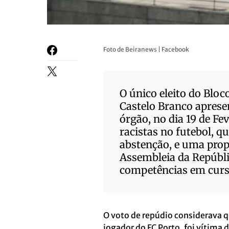
Foto de Beiranews | Facebook
O único eleito do Blo
Castelo Branco aprese
órgão, no dia 19 de Fe
racistas no futebol, q
abstenção, e uma prop
Assembleia da Repúbli
competências em curso
O voto de repúdio considerava 
jogador do FC Porto, foi vítima d