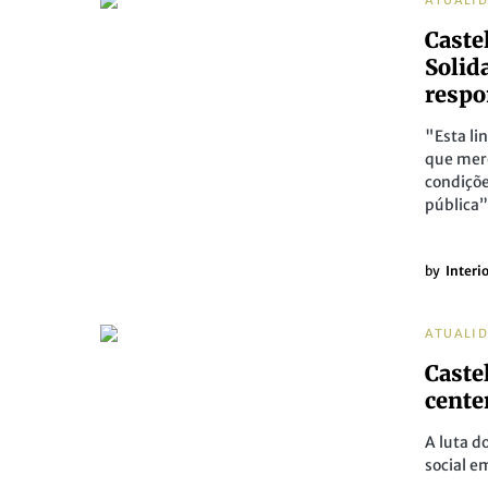
ATUALI
Caste
Solid
respo
"Esta li
que mere
condiçõe
pública”
by
Interi
ATUALI
Caste
cente
A luta d
social e