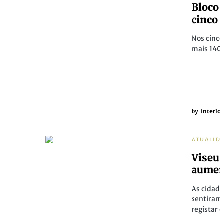
Bloco
cinco 
Nos cinc
mais 140
by
Interi
ATUALI
Viseu
aumen
As cidad
sentira
registar