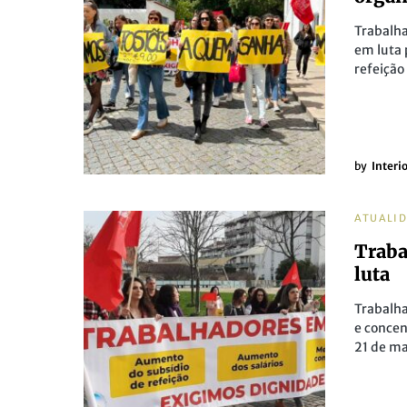
Trabalha
em luta 
refeição
by
Interi
ATUALI
Traba
luta
Trabalha
e concen
21 de ma