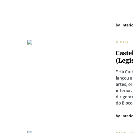
by
Interi
VÍDEO
Caste
(Legi
"Há Cult
lançou a
artes, o
interior
dirigent
do Bloco
by
Interi