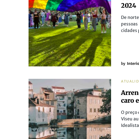
2024
De norte
pessoas 
cidades 
by
Interi
ATUALI
Arren
caro 
O preço 
Viseu a
Idealista