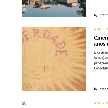
by
Interi
ATUALI
Cinem
anos 
Nos dist
Viseu) 
programa
Cineclub
by
Interi
ATUALI