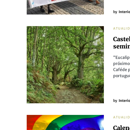
by
Interi
ATUALI
Caste
semin
“Eucalip
próximo 
Caféde p
portugu
by
Interi
ATUALI
Calen