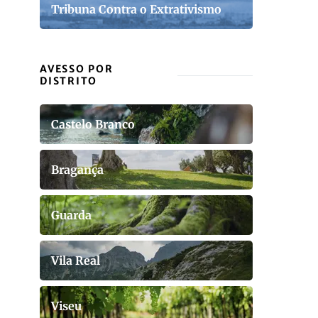
Tribuna Contra o Extrativismo
AVESSO POR
DISTRITO
Castelo Branco
Bragança
Guarda
Vila Real
Viseu