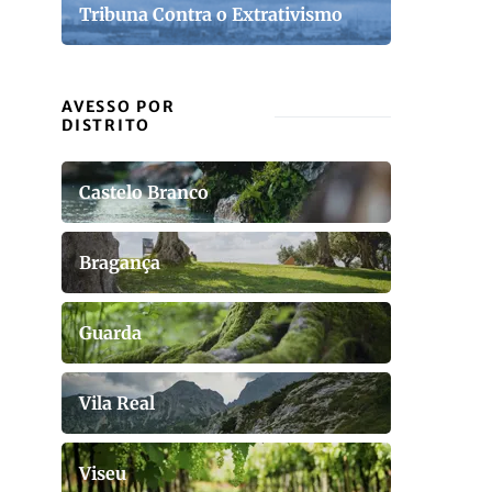
Tribuna Contra o Extrativismo
AVESSO POR
DISTRITO
Castelo Branco
Bragança
Guarda
Vila Real
Viseu