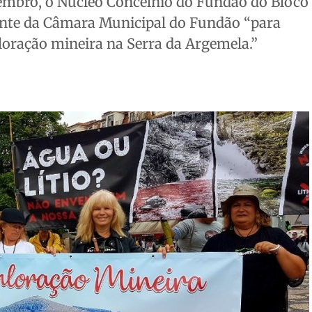
vembro, o Núcleo Concelhio do Fundão do Bloco
ente da Câmara Municipal do Fundão “para
ploração mineira na Serra da Argemela.”