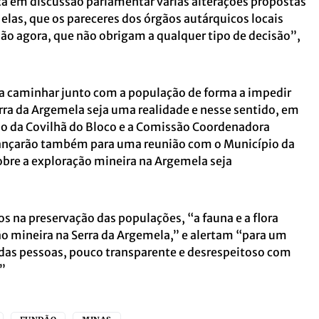
á em discussão parlamentar várias alterações propostas
e elas, que os pareceres dos órgãos autárquicos locais
ão agora, que não obrigam a qualquer tipo de decisão”,
 a caminhar junto com a população de forma a impedir
rra da Argemela seja uma realidade e nesse sentido, em
o da Covilhã do Bloco e a Comissão Coordenadora
avançarão também para uma reunião com o Município da
obre a exploração mineira na Argemela seja
 na preservação das populações, “a fauna e a flora
ão mineira na Serra da Argemela,” e alertam “para um
 das pessoas, pouco transparente e desrespeitoso com
.”