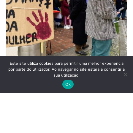
Este site utiliza cookies para permitir uma melhor experiência
por parte do utilizador. Ao navegar no site estará a consentir a
sua utilização.
8 de Março: Revolução feminista vai
Ok
ocupar ruas de todo o país com cravos
em riste
Movimento feminista sai à rua de cravo na mão, para
reforçar o compromisso de que não será dado nem um
passo atrás nas cidades de Aveiro, Barcelos, Braga, Coimbra,
Évora, Faro, Guimarães, Horta, Leiria, Lisboa, Porto e Viseu.