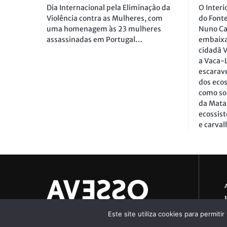
Dia Internacional pela Eliminação da
O Interi
Violência contra as Mulheres, com
do Fonte
uma homenagem às 23 mulheres
Nuno C
assassinadas em Portugal…
embaixa
cidadã 
a Vaca-
escarav
dos eco
como sob
da Mata
ecossist
e carval
Este site utiliza cookies para permiti