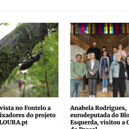
vista no Fontelo a
Anabela Rodrigues,
xadores do projeto
eurodeputada do Blo
LOURA.pt
Esquerda, visitou a 