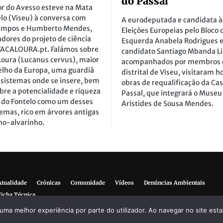
do Passal
or do Avesso esteve na Mata
lo (Viseu) à conversa com
A eurodeputada e candidata à
ampos e Humberto Mendes,
Eleições Europeias pelo Bloco 
dores do projeto de ciência
Esquerda Anabela Rodrigues e
VACALOURA.pt. Falámos sobre
candidato Santiago Mbanda L
Loura (Lucanus cervus), maior
acompanhados por membros 
elho da Europa, uma guardiã
distrital de Viseu, visitaram h
ssistemas onde se insere, bem
obras de requalificação da Ca
re a potencialidade e riqueza
Passal, que integrará o Museu
 do Fontelo como um desses
Aristides de Sousa Mendes.
emas, rico em árvores antigas
ho-alvarinho.
Atualidade
Crónicas
Comunidade
Vídeos
Denúncias Ambientais
Ficha Técnica
r uma melhor experiência por parte do utilizador. Ao navegar no site estar