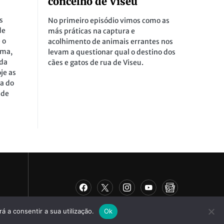
concelho de Viseu
s
No primeiro episódio vimos como as
de
más práticas na captura e
 o
acolhimento de animais errantes nos
ima,
levam a questionar qual o destino dos
da
cães e gatos de rua de Viseu.
oje as
sa do
 de
á a consentir a sua utilização.
Ok