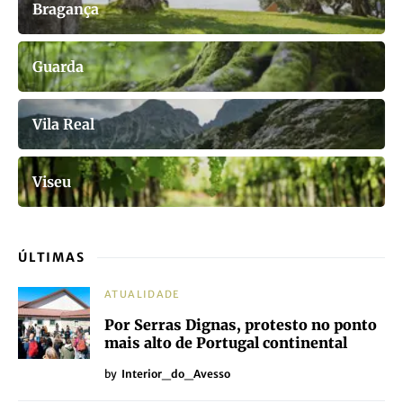
Bragança
Guarda
Vila Real
Viseu
ÚLTIMAS
ATUALIDADE
Por Serras Dignas, protesto no ponto
mais alto de Portugal continental
by
Interior_do_Avesso