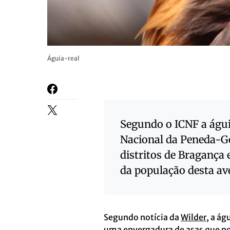
Águia-real
Segundo o ICNF a águi
Nacional da Peneda-Ger
distritos de Bragança 
da população desta ave
Segundo notícia da
Wilder
, a ág
uma envergadura de asas que pod