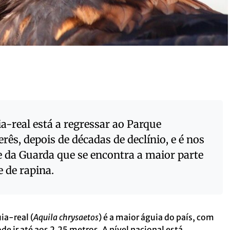
a-real está a regressar ao Parque
ês, depois de décadas de declínio, e é nos
e da Guarda que se encontra a maior parte
 de rapina.
uia-real (
Aquila chrysaetos
) é a maior águia do país, com
e ir até aos 2,25 metros. A nível nacional está