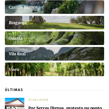
Castelo Branco
Bragança
Guarda
Vila Real
Viseu
ÚLTIMAS
ATUALIDADE
Por Serras Dignas, protesto no ponto