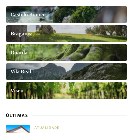
Castelo Branco
Bragança
Guarda
Vila Real
Viseu
ÚLTIMAS
ATUALIDADE