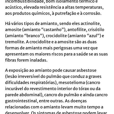
incombustibilidade, bom isolamento térmico e
acústico, elevada resistência a altas temperaturas,
aos produtos químicos, à putrefação e à corrosão.
Há vários tipos de amianto, sendo eles actinolite,
amosite (amianto “castanho”), antofilite, crisótilo
(amianto “branco”), crocidolite (amianto “azul”) e
tremolite. A crocidolite e a amosite são as duas
formas de amianto mais perigosas uma vez que
apresentam os maiores riscos para a saúde se as suas
fibras forem inaladas.
A exposição ao amianto pode causar asbestose
(lesão irreversível do pulmão que conduz a graves
dificuldades respiratórias), mesotelioma (cancro
incurável do revestimento interior do tórax ou da
parede abdominal), cancro do pulmão e ainda cancro
gastrointestinal, entre outras. As doenças
relacionadas com o amianto levam muito tempo a
desenvolver. Os sintomas de asbestose podem levar