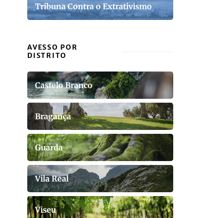
Tribuna Contra o Extrativismo
AVESSO POR
DISTRITO
Castelo Branco
Bragança
Guarda
Vila Real
Viseu