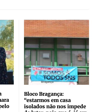
a
Bloco Bragança:
mara
“estarmos em casa
pelo
isolados não nos impede