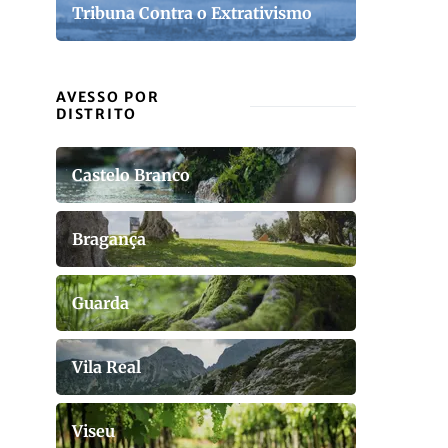
Tribuna Contra o Extrativismo
AVESSO POR
DISTRITO
Castelo Branco
Bragança
Guarda
Vila Real
Viseu