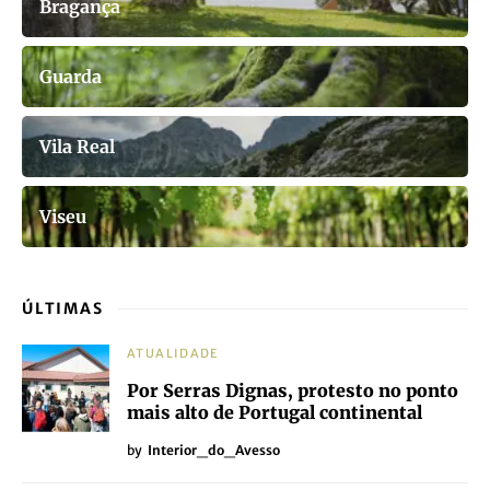
Bragança
Guarda
Vila Real
Viseu
ÚLTIMAS
ATUALIDADE
Por Serras Dignas, protesto no ponto
mais alto de Portugal continental
by
Interior_do_Avesso