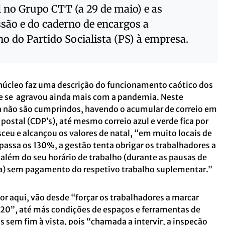
al no Grupo CTT (a 29 de maio) e as
são e do caderno de encargos a
o do Partido Socialista (PS) à empresa.
úcleo faz uma descrição do funcionamento caótico dos
ue se agravou ainda mais com a pandemia. Neste
 não são cumprindos, havendo o acumular de correio em
 postal (CDP’s), até mesmo correio azul e verde fica por
sceu e alcançou os valores de natal, “em muito locais de
apassa os 130%, a gestão tenta obrigar os trabalhadores a
 além do seu horário de trabalho (durante as pausas de
da) sem pagamento do respetivo trabalho suplementar.”
or aqui, vão desde “forçar os trabalhadores a marcar
020”, até más condições de espaços e ferramentas de
 sem fim à vista, pois “chamada a intervir, a inspeção