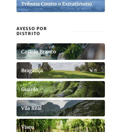
Tribuna Contra o Extrativismo
AVESSO POR
DISTRITO
Castelo Branco
Bragança
Guarda
Vila Real
Viseu