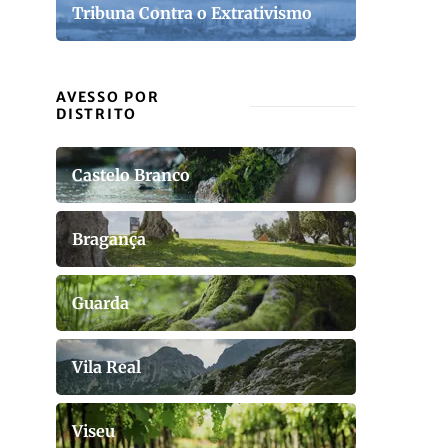
Tribuna Contra o Extrativismo
AVESSO POR
DISTRITO
Castelo Branco
Bragança
Guarda
Vila Real
Viseu