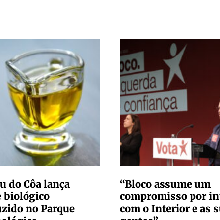
 do Côa lança
“Bloco assume um
e biológico
compromisso por in
zido no Parque
com o Interior e as 