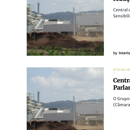
Central 
Sensibil
by
Interi
ATUALI
Centr
Parl
O Grupo 
(Câmara