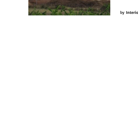
by
Interi