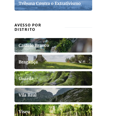
Tribuna Contra o Extrativismo
AVESSO POR
DISTRITO
Castelo Branco
Bragança
Guarda
Vila Real
Viseu