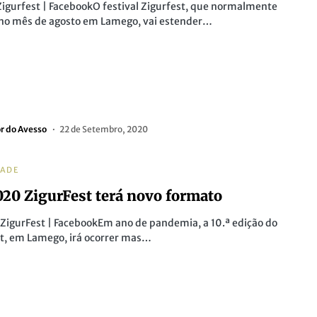
Zigurfest | FacebookO festival Zigurfest, que normalmente
 no mês de agosto em Lamego, vai estender…
or do Avesso
22 de Setembro, 2020
DADE
20 ZigurFest terá novo formato
 ZigurFest | FacebookEm ano de pandemia, a 10.ª edição do
t, em Lamego, irá ocorrer mas…