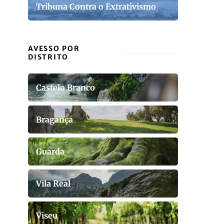
Tribuna Contra o Extrativismo
AVESSO POR
DISTRITO
Castelo Branco
Bragança
Guarda
Vila Real
Viseu