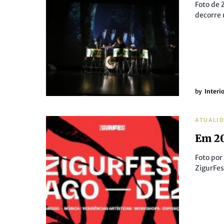
Foto de 
decorre
by
Interi
ATUALI
Em 20
Foto por
ZigurFes