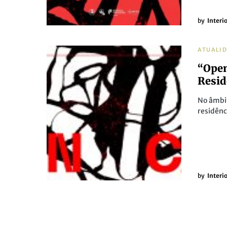
by
Interi
ATUALI
“Open
Resid
No âmbit
residênc
by
Interi